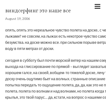
виндсерфинг это наше все
August 19, 2006
опять, опять это нереальное чувство полета на доске.. с ч
лыжами? не совсем, на лыжах есть некотрое чувство сам
безумства. на доске можно все. при сильном порыве ветра,
воду в пяти метрах от доски.
сегодня в субботу был почти морской ветер на нашем оз
выхода на глиссирование по прямой – выглядит захватыв
хорошем галсе, на своей, вобщем-то тяжелой доске, лечу та
доску очень ощутимо бьет на волных. странные описание 
попытка передать то ощущение полета, да, да, как это не
полета. полета по волнам и над волнами, но полета когда
крылья, это твой парус… да, кстати, на вопрос о нашеми о